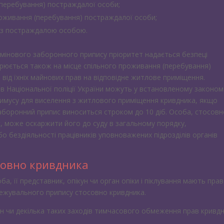
(перебування) постраждалої особи;
проживання (перебування) постраждалої особи;
и з постраждалою особою.
рмінового заборонного припису пріоритет надається безпеці
рюється також на місце спільного проживання (перебування)
від їхніх майнових прав на відповідне житлове приміщення.
ів Національної поліції України можуть у встановленому законом
римусу для виселення з житлового приміщення кривдника, якщо
боронний припис виноситься строком до 10 діб. Особа, стосовн
, може оскаржити його до суду в загальному порядку,
о бездіяльності працівників уповноважених підрозділів органів
совно кривдника
, її представник, опікун чи орган опіки і піклування мають пра
межувального припису стосовно кривдника.
чи декілька таких заходів тимчасового обмеження прав кривд