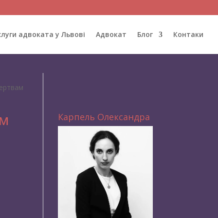
слуги адвоката у Львові
Адвокат
Блог
Контаки
жертвам
ам
Карпель Олександра