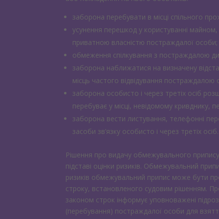
заборона перебувати в місці спільного пр
усунення перешкод у користуванні майном, 
приватною власністю постраждалої особи;
обмеження спілкування з постраждалою д
заборона наближатися на визначену відста
місць частого відвідування постраждалою 
заборона особисто і через третіх осіб ро
перебуває у місці, невідомому кривднику, пе
заборона вести листування, телефонні пе
засоби зв’язку особисто і через третіх осіб.
Рішення про видачу обмежувального припису
підставі оцінки ризиків. Обмежувальний припи
ризиків обмежувальний припис може бути про
строку, встановленого судовим рішенням. П
законом строк інформує уповноважені підрозд
(перебування) постраждалої особи для взяття