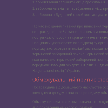
зобов’язання залишити місце проживання 
заборона на вхід та перебування в місці 
заборона в будь-який спосіб контактуват
Під час вирішення питання про винесення те
постраждалої особи. Зазначена вимога поши
постраждалої особи та кривдника незалежно 
Працівники уповноваженого підрозділу орган
порядку застосовувати поліцейські заходи п
терміновий заборонний припис Терміновий за
якої винесено терміновий заборонний припис
передбаченому для оскарження рішень, дій аб
Національної поліції України.
Обмежувальний припис сто
Постраждала від домашнього насильства особа
звернутися до суду із заявою про видачу об
Обмежувальним приписом визначаються один 
або покладення на нього обов’язків: