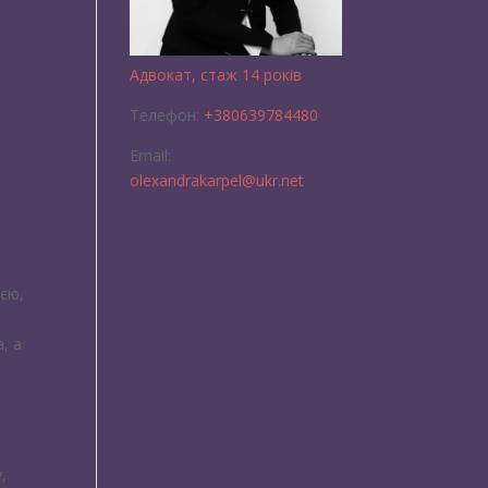
Адвокат, стаж 14 років
Телефон:
+380639784480
Email:
olexandrakarpel@ukr.net
’єю,
, а
,