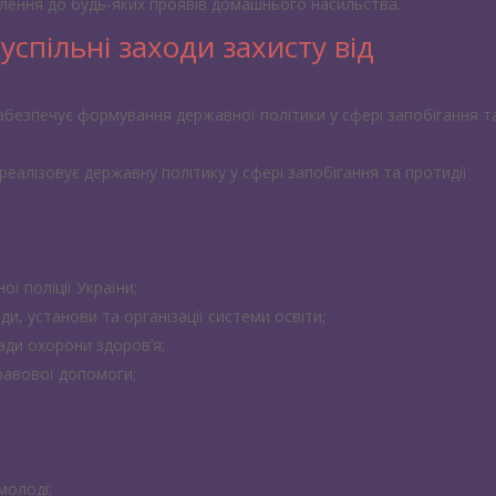
лення до будь-яких проявів домашнього насильства.
успільні заходи захисту від
абезпечує формування державної політики у сфері запобігання т
реалізовує державну політику у сфері запобігання та протидії
ї поліції України;
ди, установи та організації системи освіти;
ади охорони здоров’я;
равової допомоги;
молоді;