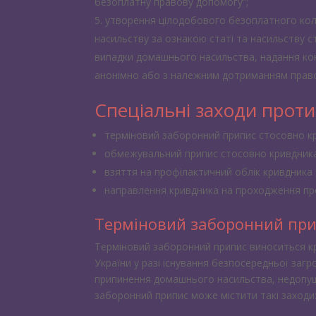
безоплатну правову допомогу”;
утворення цілодобового безоплатного кол-
насильству за ознакою статі та насильству с
випадки домашнього насильства, надання ко
анонімно або з належним дотриманням прав
Спеціальні заходи прот
терміновий заборонний припис стосовно к
обмежувальний припис стосовно кривдника
взяття на профілактичний облік кривдника
направлення кривдника на проходження про
Терміновий заборонний пр
Терміновий заборонний припис виноситься кр
України у разі існування безпосередньої за
припинення домашнього насильства, недопу
заборонний припис може містити такі заходи