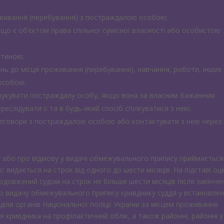
оживання (перебування) з постраждалою особою;
що є об’єктом права спільної сумісної власності або особистою
итиною;
нь до місця проживання (перебування), навчання, роботи, інших
особою;
зшукувати постраждалу особу, якщо вона за власним бажанням
реслідувати її та в будь-який спосіб спілкуватися з нею;
реговори з постраждалою особою або контактувати з нею через 
 або про відмову у видачі обмежувального припису приймається
с видається на строк від одного до шести місяців. На підставі оц
довжений судом на строк не більше шести місяців після закінче
ро видачу обмежувального припису кривднику суддя у встановле
іли органів Національної поліції України за місцем проживання
 кривдника на профілактичний облік, а також районні, районні у