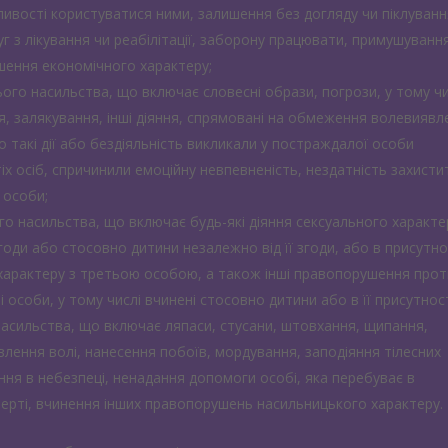
ивості користуватися ними, залишення без догляду чи піклуванн
 з лікування чи реабілітації, заборону працювати, примушуванн
ушення економічного характеру;
го насильства, що включає словесні образи, погрози, у тому чи
я, залякування, інші діяння, спрямовані на обмеження волевиявл
о такі дії або бездіяльність викликали у постраждалої особи
х осіб, спричинили емоційну невпевненість, нездатність захисти
 особи;
 насильства, що включає будь-які діяння сексуального характе
годи або стосовно дитини незалежно від її згоди, або в присутно
характеру з третьою особою, а також інші правопорушення прот
особи, у тому числі вчинені стосовно дитини або в її присутност
асильства, що включає ляпаси, стусани, штовхання, щипання,
лення волі, нанесення побоїв, мордування, заподіяння тілесних
ня в небезпеці, ненадання допомоги особі, яка перебуває в
мерті, вчинення інших правопорушень насильницького характеру.