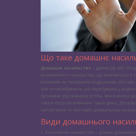
Що таке домашнє насил
Домашнє насильство
– діяння (дії або без
економічного насильства, що вчиняються в с
колишнім чи теперішнім подружжям, або між 
але не перебувають (не перебували) у родинн
проживає (проживала) особа, яка вчинила до
також погрози вчинення таких діянь. Деталь
запобігання та протидію домашньому насиль
Види домашнього насил
Економічне насильство – форма домашнього