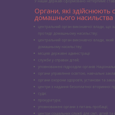
У нашій державі сформовано нетерпиме став
Органи, які здійснюють с
домашнього насильства
центральний орган виконавчої влади, що з
протидії домашньому насильству;
центральний орган виконавчої влади, який 
домашньому насильству;
місцеві державні адміністрації
служби у справах дітей;
уповноважені підрозділи органів Національно
органи управління освітою, навчальні закла
органи охорони здоров’я, установи та закл
центри з надання безоплатної вторинної п
суди;
прокуратура;
уповноважені органи з питань пробації;
центри соціальних служб для сім’ї, дітей та 