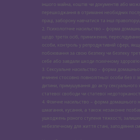
іншого майна, коштів чи документів або можл
перешкоджання в отриманні необхідних послуг
праці, заборону навчатися та інші правопор
Психологічне насильство – форма домашньо
щодо третіх осіб, приниження, переслідуванн
особи, контроль у репродуктивній сфері, якщ
побоювання за свою безпеку чи безпеку треті
себе або завдали шкоди психічному здоров’ю
Сексуальне насильство – форма домашнього
вчинені стосовно повнолітньої особи без її з
дитини, примушування до акту сексуального 
статевої свободи чи статевої недоторканості 
Фізичне насильство – форма домашнього н
шмагання, кусання, а також незаконне позбав
ушкоджень різного ступеня тяжкості, залишен
небезпечному для життя стані, заподіяння с