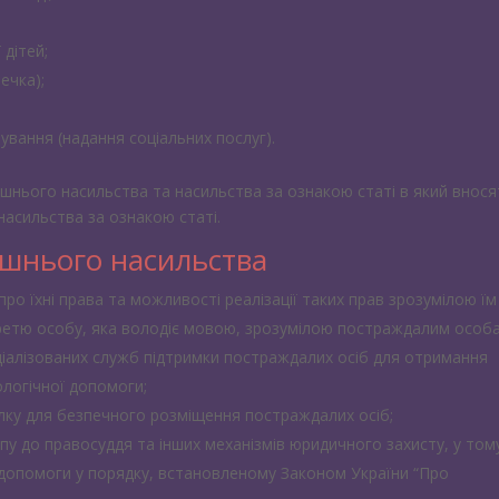
 дітей;
ечка);
ування (надання соціальних послуг).
ашнього насильства та насильства за ознакою статі в який внос
насильства за ознакою статі.
шнього насильства
о їхні права та можливості реалізації таких прав зрозумілою їм
ретю особу, яка володіє мовою, зрозумілою постраждалим особ
ціалізованих служб підтримки постраждалих осіб для отримання
ологічної допомоги;
лку для безпечного розміщення постраждалих осіб;
 до правосуддя та інших механізмів юридичного захисту, у том
 допомоги у порядку, встановленому Законом України “Про