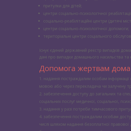
притулки для дітей;
центри соціально-психологічної реабілітації
соціально-реабілітаційні центри (дитячі міст
центри соціально-психологічної допомоги;
територіальні центри соціального обслугов
Існує єдиний державний реєстр випадків дом
дані про випадки домашнього насильства та 
Допомога жертвам дома
надання постраждалим особам інформації пр
мовою або через перекладача чи залучену т
забезпечення доступу до загальних та спе
соціальних послуг медичної, соціальної, псих
надання у разі потреби тимчасового приту
забезпечення постраждалим особам доступу
числі шляхом надання безоплатної правової