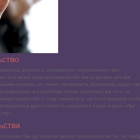
ьство
діяльність) фізичного, сексуального, психологічного або
ім’ї чи в межах місця проживання або між родичами, або між
іншими особами, які спільно проживають (проживали) однією сім
их відносинах чи у шлюбі між собою, незалежно від того, чи
машнє насильство, у тому самому місці, що й постраждала особа
не визначення даного поняття зазначене в Законі України «Про
ству».
ьства
 насильства, що включає умисне позбавлення житла, їжі, одягу