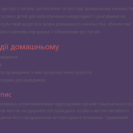
центру з питань запобігання та протидії домашньому насильств
тосовно дітей для забезпечення невідкладного реагування на
нсультацій щодо всіх форм домашнього насильства, абонентам
ового режиму інформації з обмеженим доступом.
идії домашньому
ривдника;
;
 та проведення з ним профілактичної роботи;
грами для кривдників.
ипис
ивднику уповноваженими підрозділами органів Національної полі
грози життю чи здоров’ю постраждалої особи з метою негайного
щення його продовження чи повторного вчинення. Терміновий
: