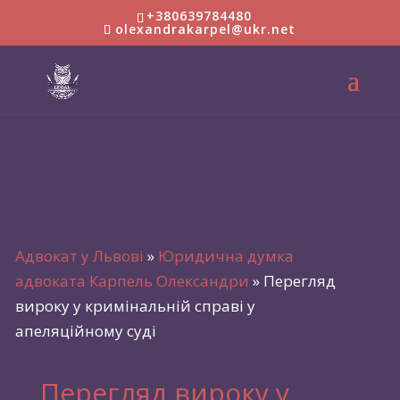
Перегляд вироку у
+380639784480
olexandrakarpel@ukr.net
кримінальній справі у
апеляційному суді
Адвокат у Львові
»
Юридична думка
адвоката Карпель Олександри
»
Перегляд
вироку у кримінальній справі у
апеляційному суді
Перегляд вироку у