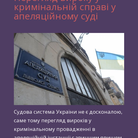
кримінальній справі у
апеляційному суді
Судова система України не є досконалою,
саме тому перегляд вироків у
кримінальному провадженні в
апеляційній інстанції є звичним явищем.